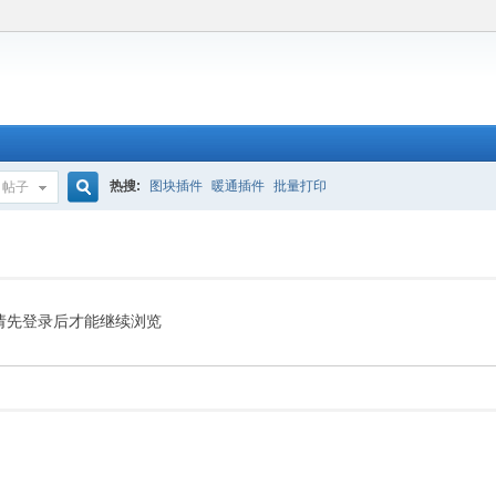
热搜:
图块插件
暖通插件
批量打印
帖子
搜
索
请先登录后才能继续浏览