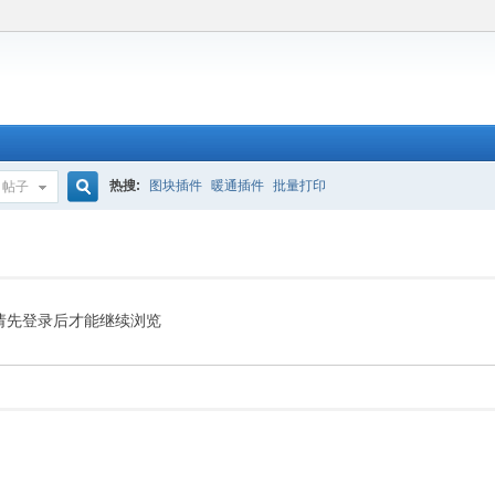
热搜:
图块插件
暖通插件
批量打印
帖子
搜
索
请先登录后才能继续浏览